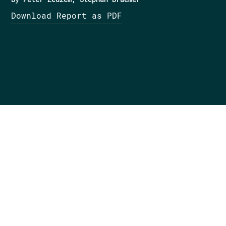
Download Report as PDF
Want to know more?
Get in touch
Versicherer bieten ihrer Kundschaft im
Service heutzutage eine limitierte
Anzahl von Kanälen an. Oftmals sind